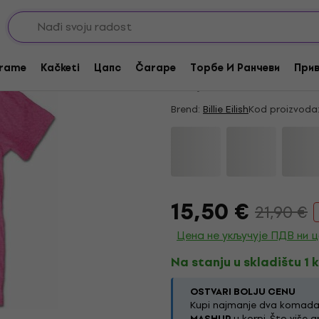
Akcija
Billie Eilish Racer L
rame
Kačketi
Цапс
Čarape
Торбе И Ранчеви
Прив
4,4
/5
6 x ocenjeno
Brend:
Billie Eilish
Kod proizvoda
15,50 €
21,90 €
Цена не укључује ПДВ ни 
Na stanju u skladištu 1 
OSTVARI BOLJU CENU
Kupi najmanje dva komada i
MASHUP
u korpi. Što više a