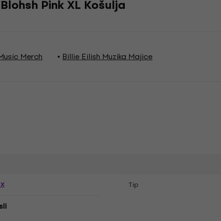
& Blohsh Pink XL Košulja
h Music Merch
Billie Eilish Muzika Majice
ex
Tip
li