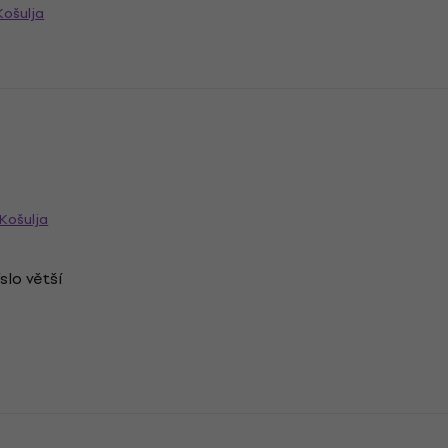
Košulja
 Košulja
slo větší