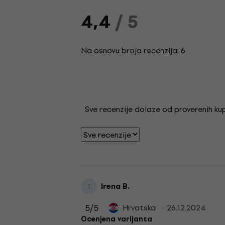
4,4
/ 5
Na osnovu broja recenzija: 6
Sve recenzije dolaze od proverenih kupa
Irena B.
I
5
/5
Hrvatska
26.12.2024
Ocenjena varijanta