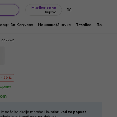
Ideje za poklone
FAQ
Muziker Blog
Muziker zona
RS
Prijava
ogo & Blohsh Pink XL Košulja
есци За Кључеве
Нашвице/Значке
Trzalice
Поклони
:
332242
- 29 %
царину
kom
z naše kolekcije mercha i iskoristi
kod za popust
rtikala kupiš, veći popust dobijaš.