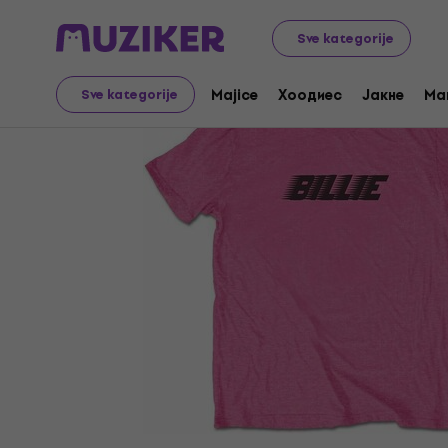
Merch
Music Merch
Majice
Sve kategorije
Majice
Хоодиес
Јакне
Ma
Sve kategorije