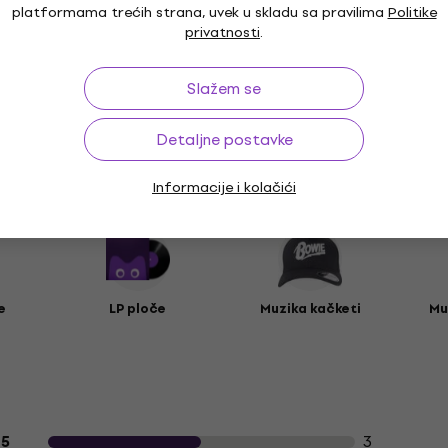
platformama trećih strana, uvek u skladu sa pravilima
Politike
privatnosti
.
ak
Slažem se
Detaljne postavke
prema
Informacije i kolačići
e
LP ploče
Muzika kačketi
Mu
Recenzije kupaca o proizvodu
3
5