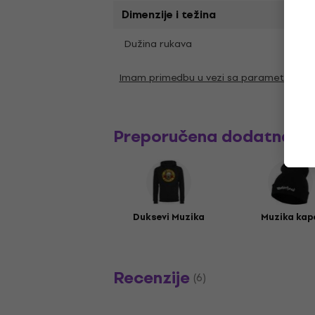
Dimenzije i težina
Krat
Dužina rukava
Imam primedbu u vezi sa parametrima
Preporučena dodatna o
Duksevi Muzika
Muzika kap
Recenzije
(6)