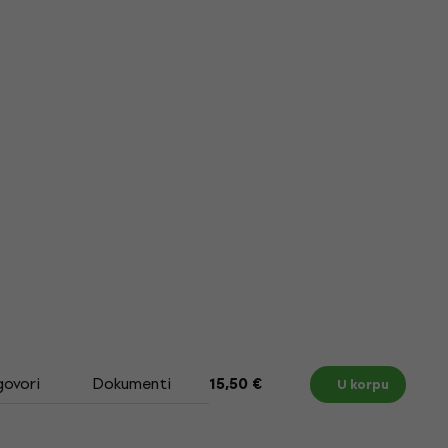
govori
Dokumenti
Size Chart
15,50 €
U korpu