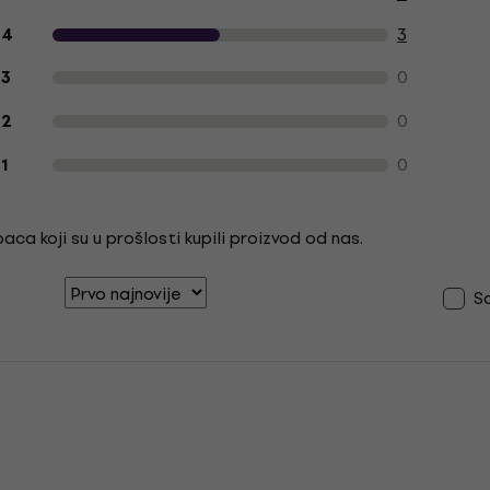
3
4
0
3
0
2
0
1
ca koji su u prošlosti kupili proizvod od nas.
S