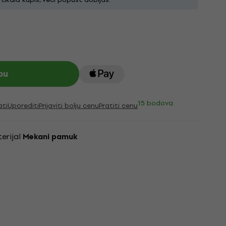
pu
15 bodova
ati
Uporediti
Prijaviti bolju cenu
Pratiti cenu
erijal
Mekani pamuk