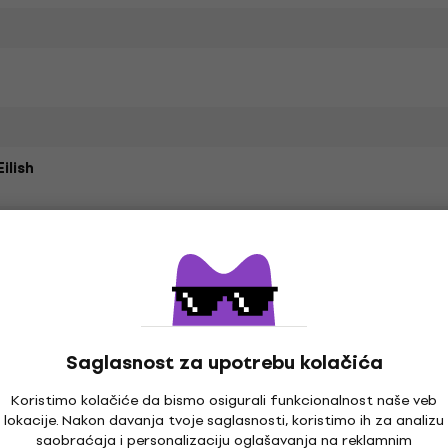
Eilish
ni pamuk
Specifikacija materijala
aran kroj
Saglasnost za upotrebu kolačića
Koristimo kolačiće da bismo osigurali funkcionalnost naše veb
dardna ponuda
lokacije. Nakon davanja tvoje saglasnosti, koristimo ih za analizu
saobraćaja i personalizaciju oglašavanja na reklamnim