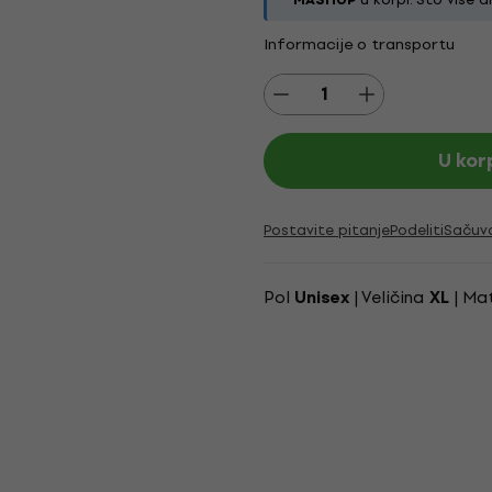
Informacije o transportu
U kor
Postavite pitanje
Podeliti
Sačuv
Pol
| Veličina
| Mat
Unisex
XL