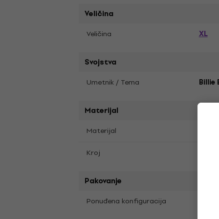
Veličina
XL
Veličina
Svojstva
Umetnik / Tema
Billie 
Materijal
Materijal
Meka
Kroj
Regul
Pakovanje
Ponuđena konfiguracija
Stan