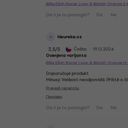
Billie Eilish Racer Logo & Blohsh Orange S 
Da li je to pomoglo?
Da
Ne
Heureka.cz
H
3,5
/5
Češka
19.12.2024
Ocenjena varijanta
Billie Eilish Racer Logo & Blohsh Orange M
Doporučuje produkt
Mínusy: Velikost neodpovídá. Příště o čí
Prevedi recenziju
Пријави
Da li je to pomoglo?
Da
Ne