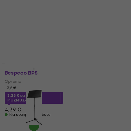
za note
Stalak za note
Stalak za note
4,8
/5
66,60 €
4,8
/5
Na stanju u skladištu
20 €
Na stanju u skladištu
Količinski popust
Količinski popust
Bespeco BPS
Bespeco BP 1 EXN
Stalak za note
Oprema
Stalak za note
3,5
/5
4,4
/5
3,23 €
sa kodom
MUZMUZ-25
17,36 €
sa kodom
MUZMUZ-5
4,39 €
Na stanju u skladištu
18,90 €
Na stanju u skladištu