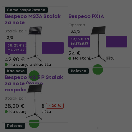
Samo raspakovano
Kao novo
Bespeco MS3A Stalak
Bespeco PX1A
za note
Oprema
Stalak za note
3,5
/5
3
/5
19,13 €
sa kodom
MUZMUZ-20
38,25 €
sa kodom
MUZMUZ-10
24 €
42,90 €
Na stanju u skladištu
Na stanju u skladištu
Kao novo
Polovno
Bespeco MS 3 P Stalak
Bespeco MS3A Stalak
za note (Samo
za note (Kao novo)
raspakovano)
Stalak za note
Stalak za note
37,20 €
46,13 €
- 19 %
38,20 €
47,92 €
Na stanju u skladištu
- 20 %
Na stanju u skladištu
Polovno
Oštećeno