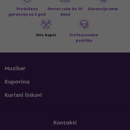
Produžena
Povrat robe do 30
Garancija cene
garancija za 3 god
dana
3M+ kupci
Profesionalna
podrška
Muziker
Kupovina
Korisni linkovi
Kontakti