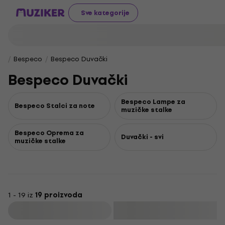
Sve kategorije
Bespeco
Bespeco Duvački
Bespeco Duvački
Bespeco Lampe za
Bespeco Stalci za note
muzičke stalke
Bespeco Oprema za
Duvački - svi
muzičke stalke
1 - 19 iz
19 proizvoda
Filtrirati