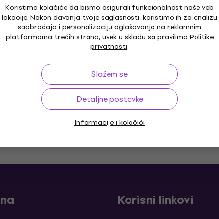
Behringer DCX2496LE Ultradrive Pro
Koristimo kolačiće da bismo osigurali funkcionalnost naše veb
Динамички ефекат
lokacije. Nakon davanja tvoje saglasnosti, koristimo ih za analizu
saobraćaja i personalizaciju oglašavanja na reklamnim
Динамички ефекат
platformama trećih strana, uvek u skladu sa pravilima
Politike
4,9
/5
privatnosti
.
232 €
Na putu
Slažem se
Detaljne postavke
Informacije i kolačići
o 30 dana
Garancija cene
3
ina
Korisni linkovi