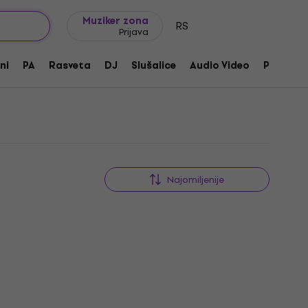
Ideje za poklone
FAQ
Muziker Blog
Muziker zona
RS
Prijava
ni
PA
Rasveta
DJ
Slušalice
Audio Video
Pribor
Najomiljenije