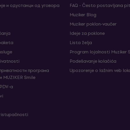
је и одустанци од уговора
FAQ - Često postavljana pi
Muziker Blog
Muziker poklon-vaučer
ćanja
Ideje za poklone
 paketa
Lista želja
sluge
Program lojalnosti Muziker 
rivatnosti
Podešavanje kolačića
 приватности програма
Upozorenje o lažnim veb lo
и MUZIKER Smile
 PDV-a
vi
ristupačnosti