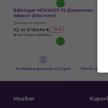
Behringer MDX4600 V2 Динамички
ефекат (Kao novo)
Динамички ефекат
92,40 €
104,94 €
- 12 %
Na stanju u skladištu
Produžena garancija za 3 god
Povrat robe d
Muziker
Kupov