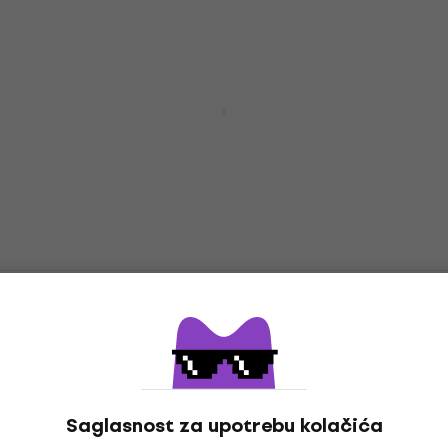
Kao novo
Behringer MDX2600 V2 Динамички
ефекат
Динамички ефекат
5
/5
97,90 €
119 €
- 18 %
Na stanju u skladištu
Behringer Sonic Exciter SX3040 V2
Динамички ефекат (Kao novo)
Динамички ефекат
57,50 €
Na stanju u skladištu
Saglasnost za upotrebu kolačića