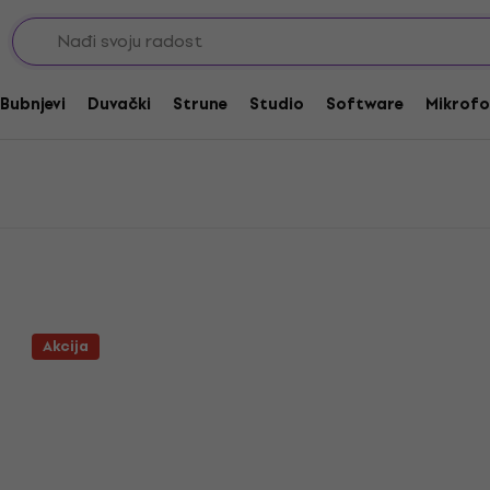
nger Dinamični procesori
ocesori
Bubnjevi
Duvački
Strune
Studio
Software
Mikrofo
Akcija