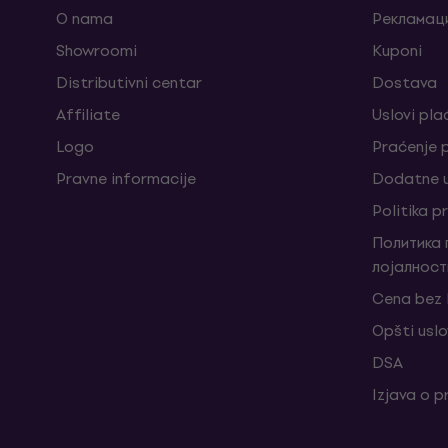
O nama
Рекламаци
Showroomi
Kuponi
Distributivni centar
Dostava
Affiliate
Uslovi pla
Logo
Praćenje
Pravne informacije
Dodatne u
Politika p
Политика
лојалност
Cena bez
Opšti uslo
DSA
Izjava o p