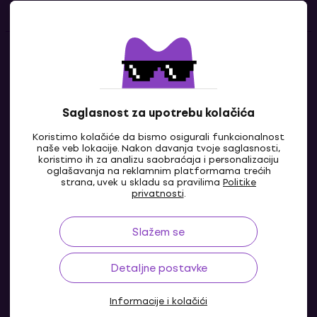
Kontakti
Kontaktiraj nas
Saglasnost za upotrebu kolačića
Koristimo kolačiće da bismo osigurali funkcionalnost
naše veb lokacije. Nakon davanja tvoje saglasnosti,
koristimo ih za analizu saobraćaja i personalizaciju
oglašavanja na reklamnim platformama trećih
strana, uvek u skladu sa pravilima
Politike
privatnosti
.
Slažem se
RS
Detaljne postavke
Informacije i kolačići