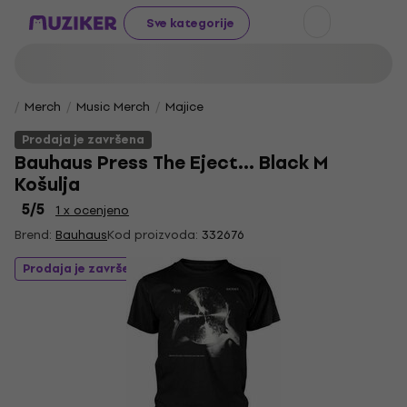
Sve kategorije
Merch
Music Merch
Majice
Prodaja je završena
Bauhaus Press The Eject… Black M
Košulja
5
/5
1 x ocenjeno
Brend:
Bauhaus
Kod proizvoda:
332676
Prodaja je završena