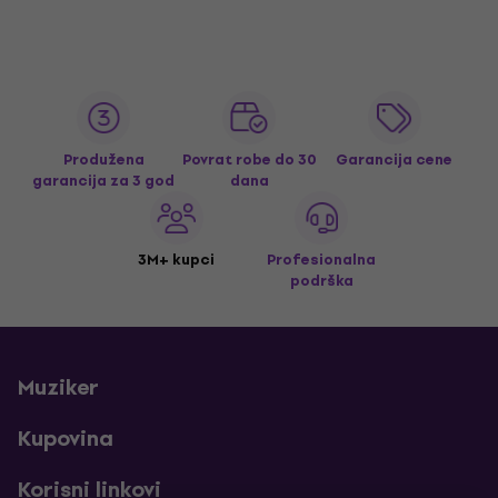
Produžena
Povrat robe do 30
Garancija cene
garancija za 3 god
dana
3M+ kupci
Profesionalna
podrška
Muziker
Kupovina
Korisni linkovi