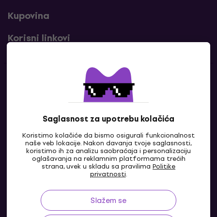
Kupovina
Korisni linkovi
Kontakti
Kontaktiraj nas
Saglasnost za upotrebu kolačića
Koristimo kolačiće da bismo osigurali funkcionalnost
naše veb lokacije. Nakon davanja tvoje saglasnosti,
koristimo ih za analizu saobraćaja i personalizaciju
oglašavanja na reklamnim platformama trećih
strana, uvek u skladu sa pravilima
Politike
privatnosti
.
Slažem se
RS