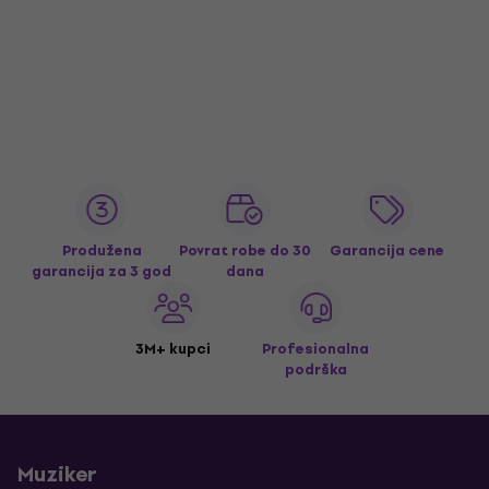
Produžena
Povrat robe do 30
Garancija cene
garancija za 3 god
dana
3M+ kupci
Profesionalna
podrška
Muziker