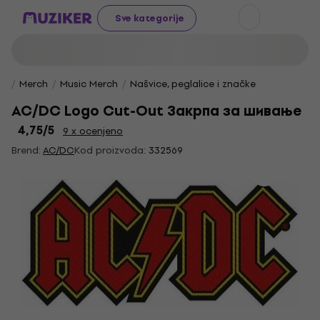
Sve kategorije
Merch
Music Merch
Našvice, peglalice i značke
AC/DC Logo Cut-Out Закрпа за шивање
4,75
/5
9 x ocenjeno
Brend:
AC/DC
Kod proizvoda:
332569