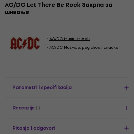
AC/DC Let There Be Rock Закрпа за
шивање
AC/DC Music Merch
AC/DC Našvice, peglalice i značke
Parametri i specifikacija
Recenzije
(1)
Pitanja i odgovori