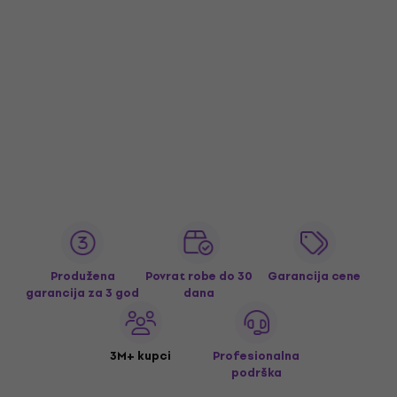
Produžena
Povrat robe do 30
Garancija cene
garancija za 3 god
dana
3M+ kupci
Profesionalna
podrška