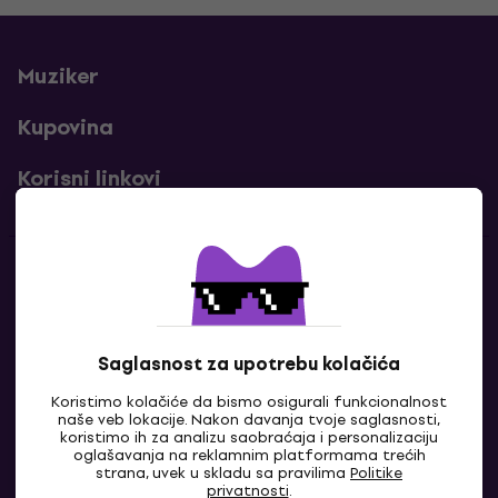
Muziker
Kupovina
Korisni linkovi
Kontakti
Kontaktiraj nas
Saglasnost za upotrebu kolačića
Koristimo kolačiće da bismo osigurali funkcionalnost
naše veb lokacije. Nakon davanja tvoje saglasnosti,
koristimo ih za analizu saobraćaja i personalizaciju
oglašavanja na reklamnim platformama trećih
strana, uvek u skladu sa pravilima
Politike
privatnosti
.