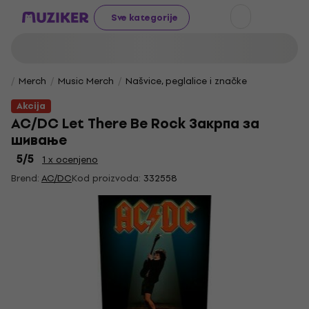
Sve kategorije
Merch
Music Merch
Našvice, peglalice i značke
Akcija
AC/DC Let There Be Rock Закрпа за
шивање
5
/5
1 x ocenjeno
Brend:
AC/DC
Kod proizvoda:
332558