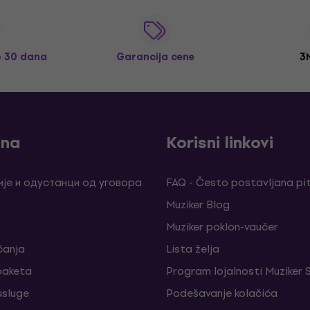
o 30 dana
Garancija cene
3
ina
Korisni linkovi
је и одустанци од уговора
FAQ - Često postavljana pi
Muziker Blog
Muziker poklon-vaučer
ćanja
Lista želja
 paketa
Program lojalnosti Muziker 
sluge
Podešavanje kolačića