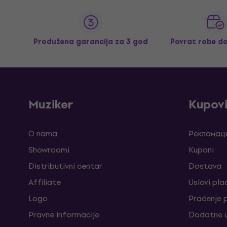
Produžena garancija za 3 god
Povrat robe d
Muziker
Kupov
O nama
Рекламаци
Showroomi
Kuponi
Distributivni centar
Dostava
Affiliate
Uslovi pla
Logo
Praćenje
Pravne informacije
Dodatne u