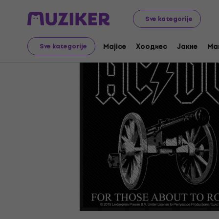
Merch
Music Merch
Našvice, peglalice i značke
Sve kategorije
Majice
Хоодиес
Јакне
Ma
Sve kategorije