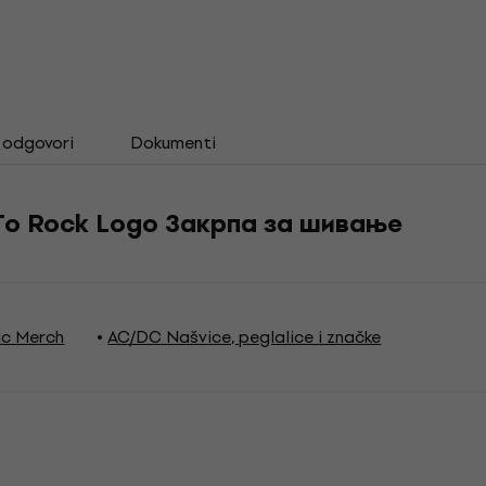
i odgovori
Dokumenti
To Rock Logo Закрпа за шивање
c Merch
AC/DC Našvice, peglalice i značke