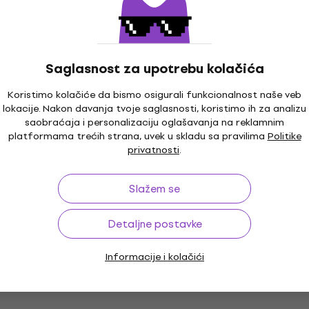
Saglasnost za upotrebu kolačića
Koristimo kolačiće da bismo osigurali funkcionalnost naše veb
lokacije. Nakon davanja tvoje saglasnosti, koristimo ih za analizu
saobraćaja i personalizaciju oglašavanja na reklamnim
platformama trećih strana, uvek u skladu sa pravilima
Politike
privatnosti
.
Slažem se
Detaljne postavke
Informacije i kolačići