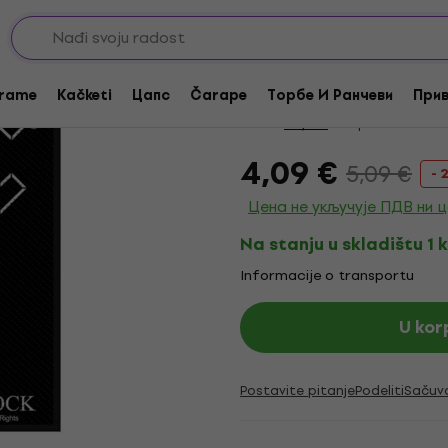
Akcija
AC/DC For Those Ab
rame
Kačketi
Цапс
Čarape
Торбе И Ранчеви
Прив
Brend:
AC/DC
Kod proizvoda:
33
4,09 €
5,09 €
- 
Цена не укључује ПДВ ни 
Na stanju u skladištu 1 
Informacije o transportu
U kor
Postavite pitanje
Podeliti
Sačuv