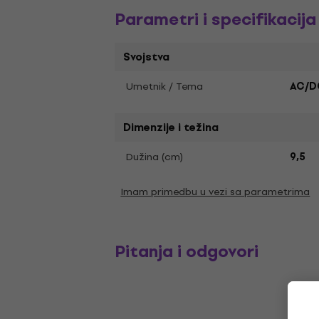
Parametri i specifikacija
Svojstva
Umetnik / Tema
AC/D
Dimenzije i težina
Dužina (cm)
9,5
Imam primedbu u vezi sa parametrima
Pitanja i odgovori